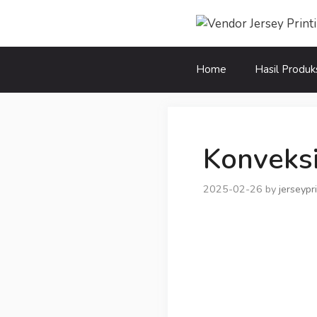
Skip
to
content
Home
Hasil Produk
Konveks
2025-02-26
by
jerseypr