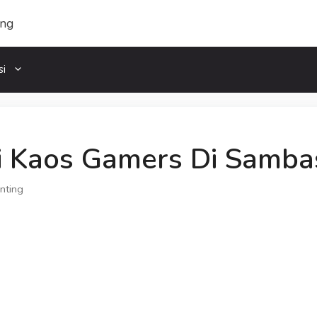
si
i Kaos Gamers Di Samba
inting