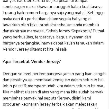
banyak hal, olehkarena itu jika pesan di tempat
sembaragan maka khawatir sungguh kalau kualitasnya
kurang baik namun harganya saja yang mahal. Sehingga
maka dari itu perhatikan dalam segala hal yang di
tawarkan oleh faksi produksi sebelum anda membeli
dan akhirnya menyesal. Sebab Jersey Sepakbola/ Futsal
yang berkualitas, terpercaya, bagus, nyaman dan
harganya terjangkau hanya dapat kalian temukan dalam
Vendor Jersey ditempat kita ini saja.
Apa Tersebut Vendor Jersey?
Dengan selevel berkembangnya jaman yang kian cangih
dan pesatnya aja, membuat kemajuan dalam seluruh hal
lebih pesat & mempermudah kita dalam seluruh halnya.
Jika melihat ulasan di atas yang mana kita sudah banyak
membahas banyak hal seputar jersey, disini kami
produsen keonaran jersey terbaik akan melepaskan