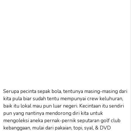
Serupa pecinta sepak bola, tentunya masing-masing dari
kita pula biar sudah tentu mempunyai crew keluhuran,
baik itu lokal mau pun luar negeri. Kecintaan itu sendiri
pun yang nantinya mendorong diri kita untuk
mengoleksi aneka pernak-pernik seputaran golf club
kebanggaan, mulai dari pakaian, topi, syal, & DVD