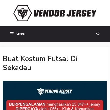
Skip
to
content
Menu
Buat Kostum Futsal Di
Sekadau