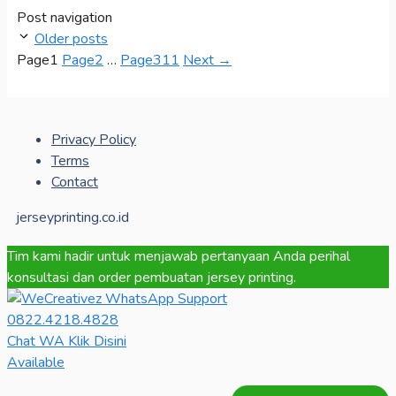
Post navigation
Older posts
Page
1
Page
2
…
Page
311
Next
→
Privacy Policy
Terms
Contact
jerseyprinting.co.id
Tim kami hadir untuk menjawab pertanyaan Anda perihal
konsultasi dan order pembuatan jersey printing.
0822.4218.4828
Chat WA Klik Disini
Available