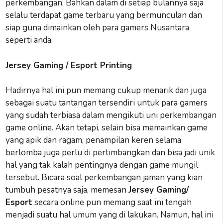
perkembangan. Bahkan dalam di setiap bulannya saja
selalu terdapat game terbaru yang bermunculan dan
siap guna dimainkan oleh para gamers Nusantara
seperti anda.
Jersey Gaming / Esport Printing
Hadirnya hal ini pun memang cukup menarik dan juga
sebagai suatu tantangan tersendiri untuk para gamers
yang sudah terbiasa dalam mengikuti uni perkembangan
game online. Akan tetapi, selain bisa memainkan game
yang apik dan ragam, penampilan keren selama
berlomba juga perlu di pertimbangkan dan bisa jadi unik
hal yang tak kalah pentingnya dengan game mungil
tersebut. Bicara soal perkembangan jaman yang kian
tumbuh pesatnya saja, memesan
Jersey Gaming/
Esport
secara online pun memang saat ini tengah
menjadi suatu hal umum yang di lakukan. Namun, hal ini