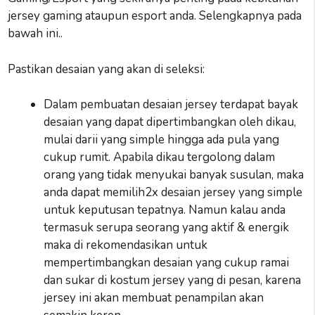
jersey gaming ataupun esport anda. Selengkapnya pada
bawah ini..
Pastikan desaian yang akan di seleksi:
Dalam pembuatan desaian jersey terdapat bayak
desaian yang dapat dipertimbangkan oleh dikau,
mulai darii yang simple hingga ada pula yang
cukup rumit. Apabila dikau tergolong dalam
orang yang tidak menyukai banyak susulan, maka
anda dapat memilih2x desaian jersey yang simple
untuk keputusan tepatnya. Namun kalau anda
termasuk serupa seorang yang aktif & energik
maka di rekomendasikan untuk
mempertimbangkan desaian yang cukup ramai
dan sukar di kostum jersey yang di pesan, karena
jersey ini akan membuat penampilan akan