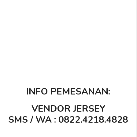
INFO PEMESANAN:
VENDOR JERSEY
SMS / WA : 0822.4218.4828