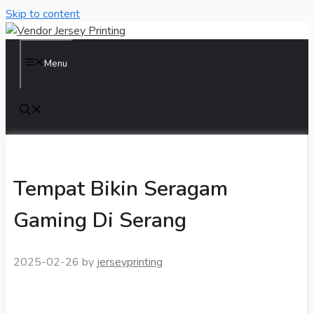
Skip to content
Menu
Tempat Bikin Seragam
Gaming Di Serang
2025-02-26
by
jerseyprinting