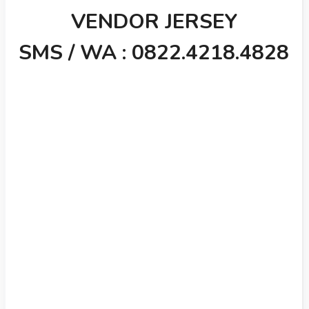
VENDOR JERSEY
SMS / WA : 0822.4218.4828