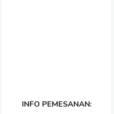
INFO PEMESANAN: