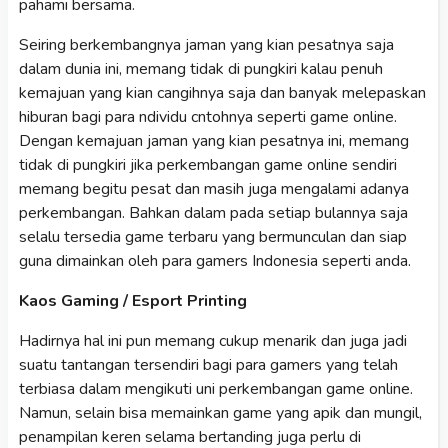
pahami bersama.
Seiring berkembangnya jaman yang kian pesatnya saja
dalam dunia ini, memang tidak di pungkiri kalau penuh
kemajuan yang kian cangihnya saja dan banyak melepaskan
hiburan bagi para ndividu cntohnya seperti game online.
Dengan kemajuan jaman yang kian pesatnya ini, memang
tidak di pungkiri jika perkembangan game online sendiri
memang begitu pesat dan masih juga mengalami adanya
perkembangan. Bahkan dalam pada setiap bulannya saja
selalu tersedia game terbaru yang bermunculan dan siap
guna dimainkan oleh para gamers Indonesia seperti anda.
Kaos Gaming / Esport Printing
Hadirnya hal ini pun memang cukup menarik dan juga jadi
suatu tantangan tersendiri bagi para gamers yang telah
terbiasa dalam mengikuti uni perkembangan game online.
Namun, selain bisa memainkan game yang apik dan mungil,
penampilan keren selama bertanding juga perlu di