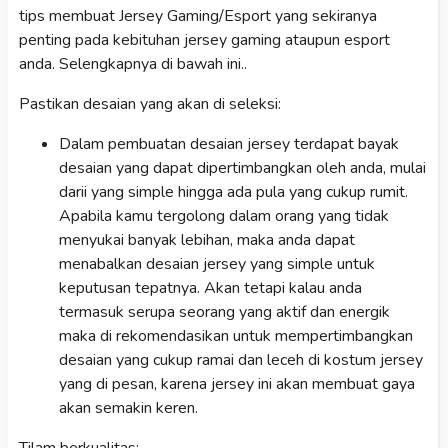
tips membuat Jersey Gaming/Esport yang sekiranya
penting pada kebituhan jersey gaming ataupun esport
anda. Selengkapnya di bawah ini..
Pastikan desaian yang akan di seleksi:
Dalam pembuatan desaian jersey terdapat bayak
desaian yang dapat dipertimbangkan oleh anda, mulai
darii yang simple hingga ada pula yang cukup rumit.
Apabila kamu tergolong dalam orang yang tidak
menyukai banyak lebihan, maka anda dapat
menabalkan desaian jersey yang simple untuk
keputusan tepatnya. Akan tetapi kalau anda
termasuk serupa seorang yang aktif dan energik
maka di rekomendasikan untuk mempertimbangkan
desaian yang cukup ramai dan leceh di kostum jersey
yang di pesan, karena jersey ini akan membuat gaya
akan semakin keren.