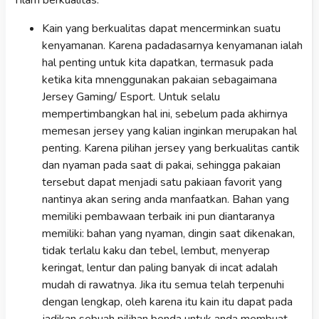
Tilam berkualitas:
Kain yang berkualitas dapat mencerminkan suatu
kenyamanan. Karena padadasarnya kenyamanan ialah
hal penting untuk kita dapatkan, termasuk pada
ketika kita mnenggunakan pakaian sebagaimana
Jersey Gaming/ Esport. Untuk selalu
mempertimbangkan hal ini, sebelum pada akhirnya
memesan jersey yang kalian inginkan merupakan hal
penting. Karena pilihan jersey yang berkualitas cantik
dan nyaman pada saat di pakai, sehingga pakaian
tersebut dapat menjadi satu pakiaan favorit yang
nantinya akan sering anda manfaatkan. Bahan yang
memiliki pembawaan terbaik ini pun diantaranya
memiliki: bahan yang nyaman, dingin saat dikenakan,
tidak terlalu kaku dan tebel, lembut, menyerap
keringat, lentur dan paling banyak di incat adalah
mudah di rawatnya. Jika itu semua telah terpenuhi
dengan lengkap, oleh karena itu kain itu dapat pada