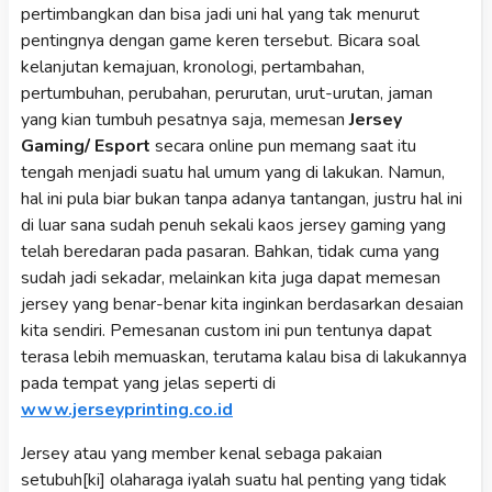
pertimbangkan dan bisa jadi uni hal yang tak menurut
pentingnya dengan game keren tersebut. Bicara soal
kelanjutan kemajuan, kronologi, pertambahan,
pertumbuhan, perubahan, perurutan, urut-urutan, jaman
yang kian tumbuh pesatnya saja, memesan
Jersey
Gaming/ Esport
secara online pun memang saat itu
tengah menjadi suatu hal umum yang di lakukan. Namun,
hal ini pula biar bukan tanpa adanya tantangan, justru hal ini
di luar sana sudah penuh sekali kaos jersey gaming yang
telah beredaran pada pasaran. Bahkan, tidak cuma yang
sudah jadi sekadar, melainkan kita juga dapat memesan
jersey yang benar-benar kita inginkan berdasarkan desaian
kita sendiri. Pemesanan custom ini pun tentunya dapat
terasa lebih memuaskan, terutama kalau bisa di lakukannya
pada tempat yang jelas seperti di
www.jerseyprinting.co.id
Jersey atau yang member kenal sebaga pakaian
setubuh[ki] olaharaga iyalah suatu hal penting yang tidak