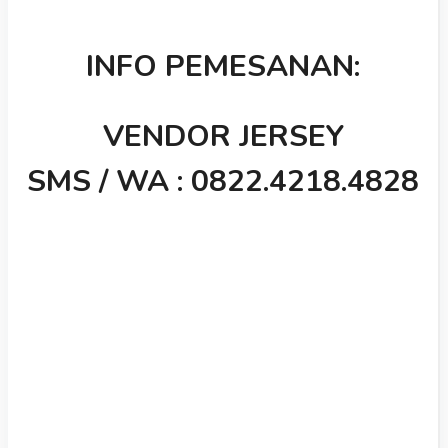
INFO PEMESANAN:
VENDOR JERSEY
SMS / WA : 0822.4218.4828