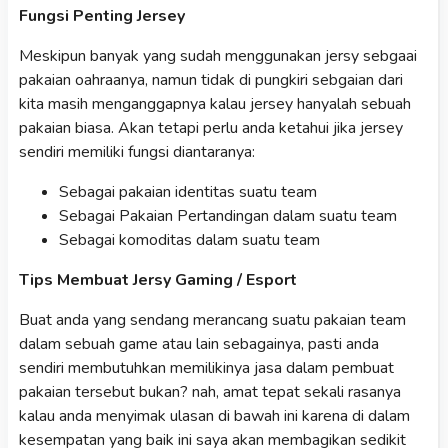
Fungsi Penting Jersey
Meskipun banyak yang sudah menggunakan jersy sebgaai
pakaian oahraanya, namun tidak di pungkiri sebgaian dari
kita masih menganggapnya kalau jersey hanyalah sebuah
pakaian biasa. Akan tetapi perlu anda ketahui jika jersey
sendiri memiliki fungsi diantaranya:
Sebagai pakaian identitas suatu team
Sebagai Pakaian Pertandingan dalam suatu team
Sebagai komoditas dalam suatu team
Tips Membuat Jersy Gaming / Esport
Buat anda yang sendang merancang suatu pakaian team
dalam sebuah game atau lain sebagainya, pasti anda
sendiri membutuhkan memilikinya jasa dalam pembuat
pakaian tersebut bukan? nah, amat tepat sekali rasanya
kalau anda menyimak ulasan di bawah ini karena di dalam
kesempatan yang baik ini saya akan membagikan sedikit