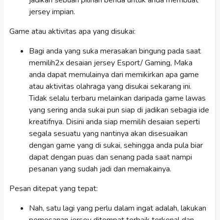
jadikan sebuah pilihan benda untuk anda membuat
jersey impian.
Game atau aktivitas apa yang disukai:
Bagi anda yang suka merasakan bingung pada saat
memilih2x desaian jersey Esport/ Gaming, Maka
anda dapat memulainya dari memikirkan apa game
atau aktivitas olahraga yang disukai sekarang ini.
Tidak selalu terbaru melainkan daripada game lawas
yang sering anda sukai pun siap di jadikan sebagia ide
kreatifnya. Disini anda siap memilih desaian seperti
segala sesuatu yang nantinya akan disesuaikan
dengan game yang di sukai, sehingga anda pula biar
dapat dengan puas dan senang pada saat nampi
pesanan yang sudah jadi dan memakainya.
Pesan ditepat yang tepat:
Nah, satu lagi yang perlu dalam ingat adalah, lakukan