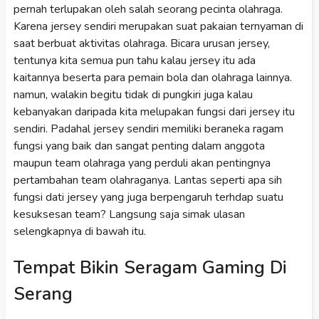
pernah terlupakan oleh salah seorang pecinta olahraga.
Karena jersey sendiri merupakan suat pakaian ternyaman di
saat berbuat aktivitas olahraga. Bicara urusan jersey,
tentunya kita semua pun tahu kalau jersey itu ada
kaitannya beserta para pemain bola dan olahraga lainnya.
namun, walakin begitu tidak di pungkiri juga kalau
kebanyakan daripada kita melupakan fungsi dari jersey itu
sendiri. Padahal jersey sendiri memiliki beraneka ragam
fungsi yang baik dan sangat penting dalam anggota
maupun team olahraga yang perduli akan pentingnya
pertambahan team olahraganya. Lantas seperti apa sih
fungsi dati jersey yang juga berpengaruh terhdap suatu
kesuksesan team? Langsung saja simak ulasan
selengkapnya di bawah itu.
Tempat Bikin Seragam Gaming Di
Serang